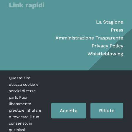
Link rapidi
La Stagione
Press
Amministrazione Trasparente
Privacy Policy
Whistleblowing
Questo sito
utilizza cookie e
servizi di terze
parti. Puoi
liberamente
Accetta
Rifiuto
prestare, rifiutare
o revocare il tuo
consenso, in
Copyright © Ass. Teatro Stabile della Città di Napoli 2026
qualsiasi