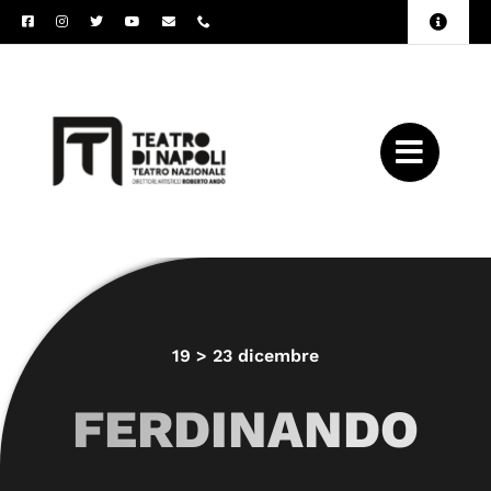
Salta
Toggle
al
Naviga
Amministrazione
contenuto
Trasparente
Archivio
Press
19 > 23 dicembre
FERDINANDO