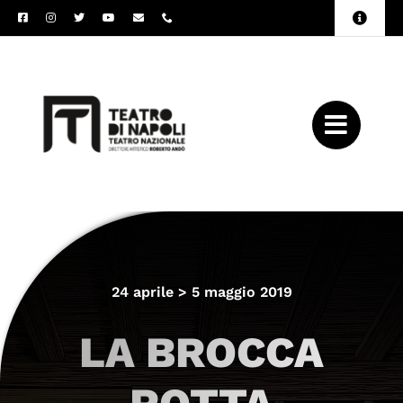
Salta
Toggle
al
Naviga
Amministrazione
contenuto
Trasparente
Archivio
Press
24 aprile > 5 maggio 2019
LA BROCCA