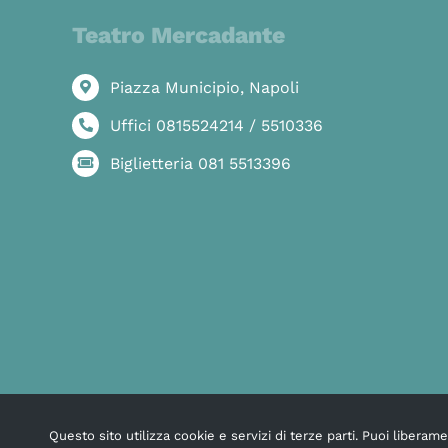
Teatro Mercadante
Piazza Municipio, Napoli
Uffici 0815524214 / 5510336
Biglietteria 081 5513396
Questo sito utilizza cookie e servizi di terze parti. Puoi libera