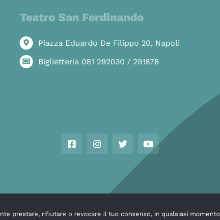
Teatro San Ferdinando
Piazza Eduardo De Filippo 20, Napoli
Biglietteria 081 292030 / 291878
mente prestare, rifiutare o revocare il tuo consenso, in qualsiasi moment