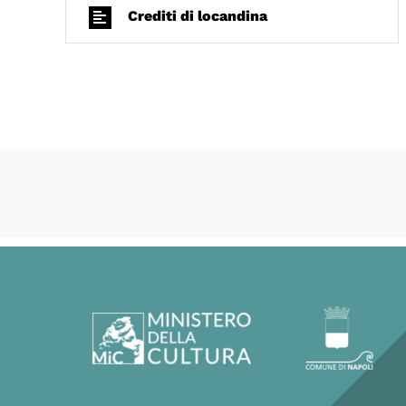
Crediti di locandina
60602