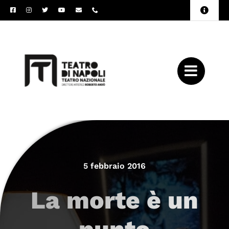
Salta
Toggle
al
Naviga
Amministrazione
contenuto
Trasparente
Archivio
Press
5 febbraio 2016
La morte è un