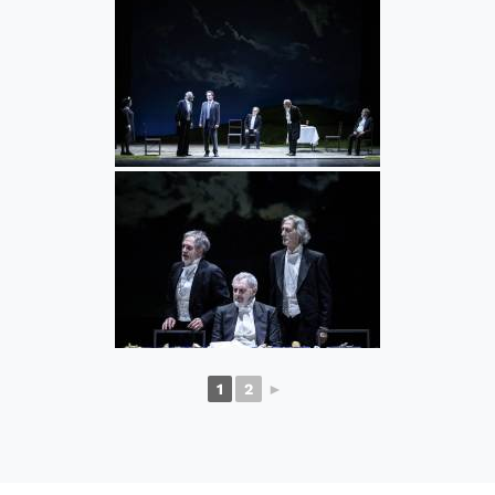
1
2
►