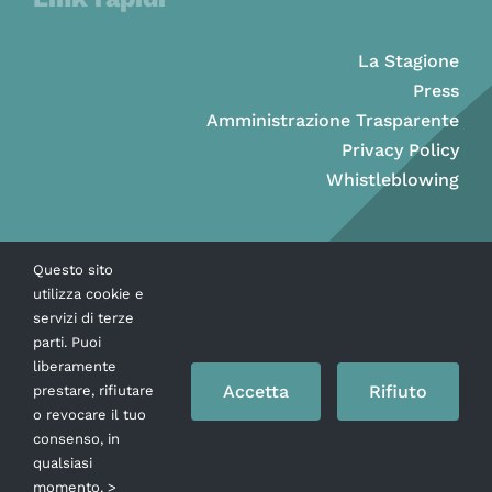
La Stagione
Press
Amministrazione Trasparente
Privacy Policy
Whistleblowing
Questo sito
utilizza cookie e
servizi di terze
parti. Puoi
liberamente
Accetta
Rifiuto
prestare, rifiutare
o revocare il tuo
consenso, in
Copyright © Ass. Teatro Stabile della Città di Napoli 2026
qualsiasi
momento. >