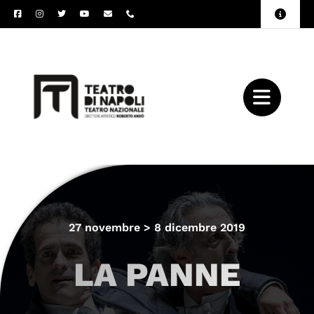
Salta
Toggle
al
Naviga
Amministrazione
contenuto
Trasparente
Archivio
Press
27 novembre > 8 dicembre 2019
LA PANNE