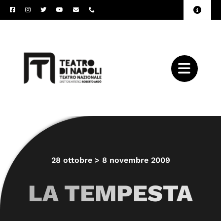
Salta
Toggle
al
Naviga
Amministrazione
contenuto
Trasparente
Archivio
Press
28 ottobre > 8 novembre 2009
LA TEMPESTA