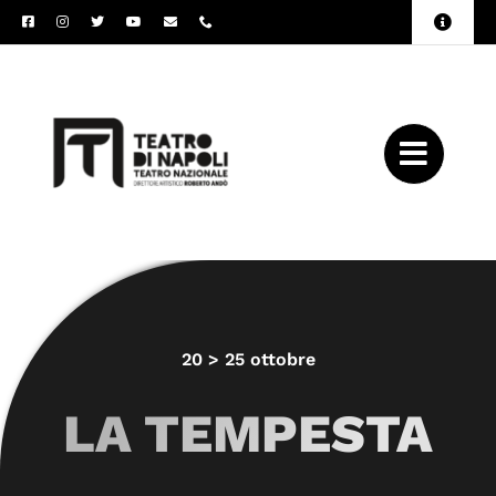
Salta
Toggle
al
Naviga
Amministrazione
contenuto
Trasparente
Archivio
Press
20 > 25 ottobre
LA TEMPESTA