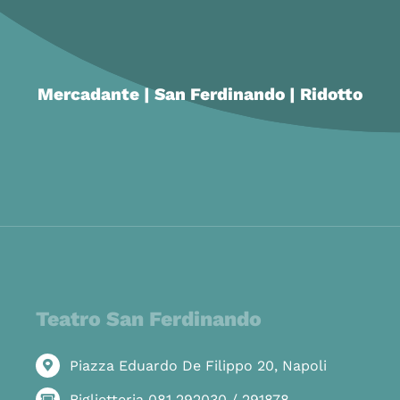
Mercadante | San Ferdinando | Ridotto
Teatro San Ferdinando
Piazza Eduardo De Filippo 20, Napoli
Biglietteria 081 292030 / 291878