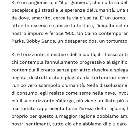
K. è un prigioniero, è “il prigioniero”, che nulla sa d
pecepisce gli strazi e le speranze dell’umanità. Una 
da dove, smarrito, cerca la via d’uscita. E’ un uomo, 
attonito osserva e subisce la tortura, l’iniquità del
nostro impuro e feroce ‘900. Un Caino contemporaneo
Parks, Bobby Sands, un desaparecidos, un torturato
K. è l’orizzonte, il mistero dell’iniquità, il riflesso a
chi contempla l’annullamento progressivo al significa
contempla il creato senza per altro riuscire a spiega
negata, destrutturata e plagiata dai torturatori div
l’unico vero scampolo d’umanità. Nella dissoluzione 
di consumo, egli resiste come seme nella neve, invol
più il suo orizzonte s’allarga, più viene umiliato più
martoriato rappresenta forse l’eresia della ragione, f
proprio per questo a maggior ragione dobbiamo amarl
nostri sentimenti, tutto ciò che abbiamo di più caro 