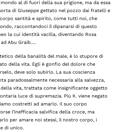
el mondo al di fuori della sua prigione, ma da essa
sorta di Giuseppe gettato nel pozzo dai fratelli e
corpo santità e spirito, come tutti noi, che
 mondo, raccontandoci il dipanarsi di questo
 la cui identità vacilla, diventando Rosa
 ad Abu Graib….
ntitetico della banalità del male, è lo stupore di
to della vita. Egli è gonfio del dolore che
rselo, deve solo subirlo. La sua coscienza
enta paradossalmente necessaria alla salvezza,
della vita, trattata come insignificante oggetto
ontaria luce di supremazia. Più K. viene negato
 siamo costretti ad amarlo. Il suo corpo
orse l’inefficacia salvifica della croce, ma
o per amare noi stessi, il nostro corpo, i
e di unico.