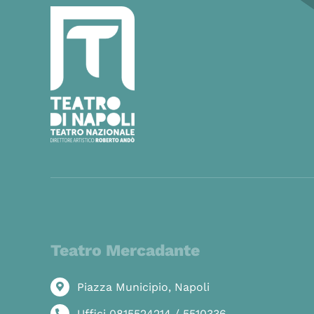
Teatro Mercadante
Piazza Municipio, Napoli
Uffici 0815524214 / 5510336