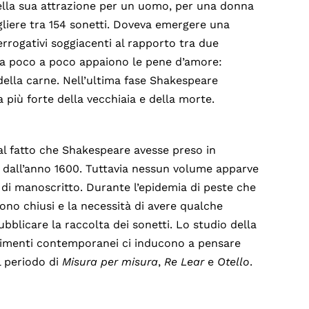
della sua attrazione per un uomo, per una donna
cegliere tra 154 sonetti. Doveva emergere una
rrogativi soggiacenti al rapporto tra due
poi a poco a poco appaiono le pene d’amore:
 della carne. Nell’ultima fase Shakespeare
 più forte della vecchiaia e della morte.
e al fatto che Shakespeare avesse preso in
n dall’anno 1600. Tuttavia nessun volume apparve
 di manoscritto. Durante l’epidemia di peste che
furono chiusi e la necessità di avere qualche
blicare la raccolta dei sonetti. Lo studio della
vvenimenti contemporanei ci inducono a pensare
l periodo di
Misura per misura
,
Re Lear
e
Otello
.