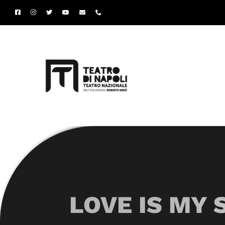
Salta
al
contenuto
LOVE IS MY 