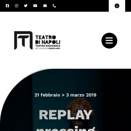
Salta
Toggle
al
Naviga
Amministrazione
contenuto
Trasparente
Archivio
Press
21 febbraio > 3 marzo 2019
REPLAY