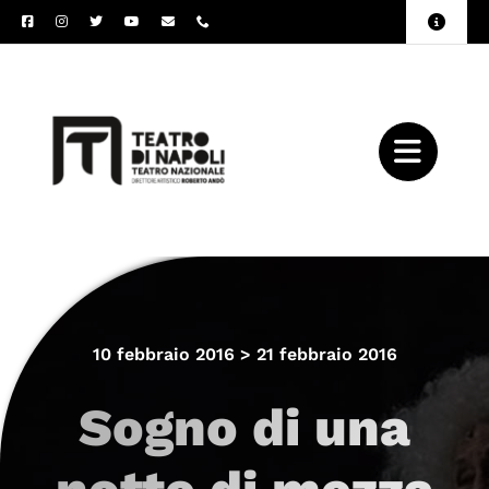
Salta
Toggle
al
Naviga
Amministrazione
contenuto
Trasparente
Archivio
Press
10 febbraio 2016 > 21 febbraio 2016
Sogno di una