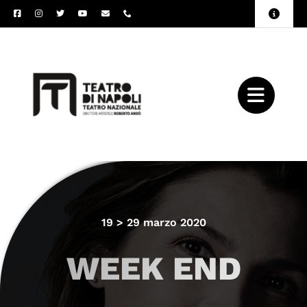
Salta
Toggle
al
Naviga
Amministrazione
contenuto
Trasparente
Archivio
Press
19 > 29 marzo 2020
WEEK END