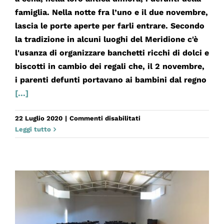
famiglia. Nella notte fra l’uno e il due novembre,
lascia le porte aperte per farli entrare. Secondo
la tradizione in alcuni luoghi del Meridione c'è
l'usanza di organizzare banchetti ricchi di dolci e
biscotti in cambio dei regali che, il 2 novembre,
i parenti defunti portavano ai bambini dal regno
[...]
su
22 Luglio 2020
|
Commenti disabilitati
PUPO
Leggi tutto
DI
ZUCCHERO