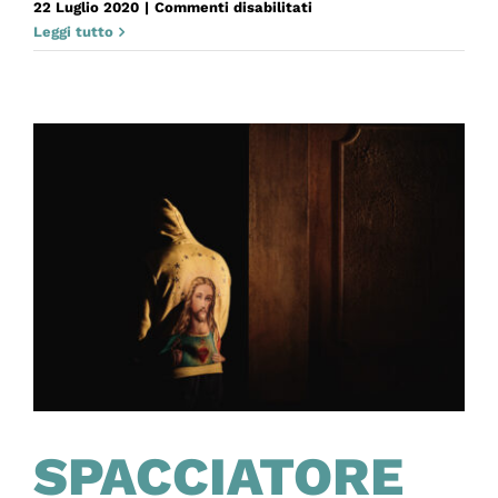
su
22 Luglio 2020
|
Commenti disabilitati
TAVOLA
Leggi tutto
TAVOLA,
CHIODO
CHIODO…
SPACCIATORE