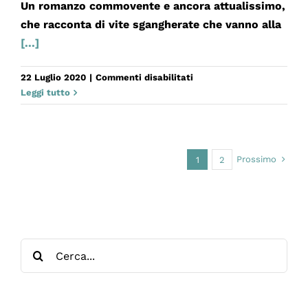
Un romanzo commovente e ancora attualissimo,
che racconta di vite sgangherate che vanno alla
[...]
su
22 Luglio 2020
|
Commenti disabilitati
LA
Leggi tutto
VITA
DAVANTI
A
SÉ
Prossimo
1
2
Cerca
per: