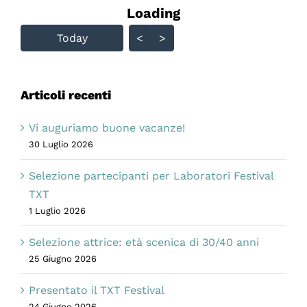
Loading - current view is
Loading
Skip Calendar
Today
<
>
Articoli recenti
Vi auguriamo buone vacanze!
30 Luglio 2026
Selezione partecipanti per Laboratori Festival
TXT
1 Luglio 2026
Selezione attrice: età scenica di 30/40 anni
25 Giugno 2026
Presentato il TXT Festival
24 Giugno 2026