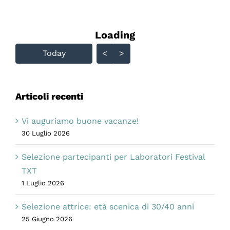
Loading - current view is
Loading
Skip Calendar
Today
<
>
Articoli recenti
Vi auguriamo buone vacanze!
30 Luglio 2026
Selezione partecipanti per Laboratori Festival
TXT
1 Luglio 2026
Selezione attrice: età scenica di 30/40 anni
25 Giugno 2026