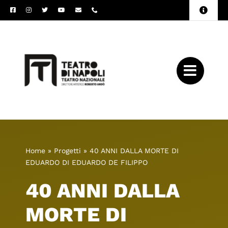
Salta
Toggle
al
Naviga
Amministrazione
contenuto
Trasparente
Archivio
Press
Home
»
Progetti
»
40 ANNI DALLA MORTE DI
EDUARDO DI EDUARDO DE FILIPPO
40 ANNI DALLA
MORTE DI