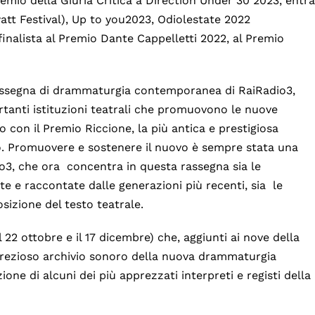
emio della Giuria Critica a Direction Under 30 2023, entra
owatt Festival), Up to you2023, Odiolestate 2022
ifinalista al Premio Dante Cappelletti 2022, al Premio
rassegna di drammaturgia contemporanea di RaiRadio3,
rtanti istituzioni teatrali che promuovono le nuove
o con il Premio Riccione, la più antica e prestigiosa
ro. Promuovere e sostenere il nuovo è sempre stata una
o3, che ora concentra in questa rassegna sia le
e e raccontate dalle generazioni più recenti, sia le
osizione del testo teatrale.
22 ottobre e il 17 dicembre) che, aggiunti ai nove della
 prezioso archivio sonoro della nuova drammaturgia
ione di alcuni dei più apprezzati interpreti e registi della