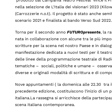
prodotto dal Campania Teatro Festival vince il Pr
nella selezione de L’Italia dei visionari 2023 (Kil
(Carrozzerie n.o.t). Il progetto è stato anche sem
scenario 2021 e finalista al bando Verso Sud 2022.
Torna per il secondo anno
FUTUROpresente
, la 
nata in collaborazione con alcune tra le più impo
scritture per la scena nel nostro Paese e in dialog
manifestazione dedicata a nuovi testi per il teat
delle linee della programmazione teatrale di Radi
tematiche – sociali, politiche e umane – osservat
diverse e originali modalità di scrittura e di comp
Nove appuntamenti ( la domenica alle 22.30 tra il 
precedente edizione, costituiscono l’inizio di un
italiana.La rassegna si arricchisce della partecipaz
scena italiana contemporanea.