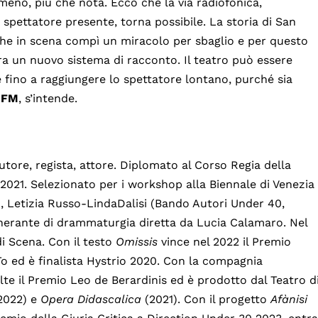
 meno, più che nota. Ecco che la via radiofonica,
 spettatore presente, torna possibile. La storia di San
che in scena compì un miracolo per sbaglio e per questo
ora un nuovo sistema di racconto. Il teatro può essere
fino a raggiungere lo spettatore lontano, purché sia
 FM
, s’intende.
tore, regista, attore. Diplomato al Corso Regia della
 2021. Selezionato per i workshop alla Biennale di Venezia
), Letizia Russo-LindaDalisi (Bando Autori Under 40,
inerante di drammaturgia diretta da Lucia Calamaro. Nel
i Scena. Con il testo
Omissis
vince nel 2022 il Premio
iTo ed è finalista Hystrio 2020. Con la compagnia
olte il Premio Leo de Berardinis ed è prodotto dal Teatro d
2022) e
Opera Didascalica
(2021). Con il progetto
Afànisi