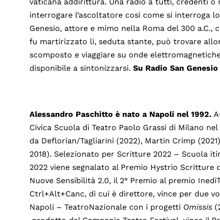
vaticana addirittura. Una radio a tutti, credenti o
interrogare l’ascoltatore così come si interroga lo
Genesio, attore e mimo nella Roma del 300 a.C., 
fu martirizzato lì, seduta stante, può trovare all
scomposto e viaggiare su onde elettromagnetiche 
disponibile a sintonizzarsi.
Su Radio San Genesio
Alessandro Paschitto
è nato a Napoli nel 1992.
Au
Civica Scuola di Teatro Paolo Grassi di Milano nel
da Deflorian/Tagliarini (2022), Martin Crimp (2021
2018). Selezionato per Scritture 2022 – Scuola it
2022 viene segnalato al Premio Hystrio Scritture d
Nuove Sensibilità 2.0, il 2° Premio al premio Ined
Ctrl+Alt+Canc, di cui è direttore, vince per due v
Napoli – TeatroNazionale con i progetti
Omissis
(