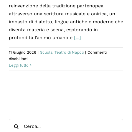
reinvenzione della tradizione partenopea
attraverso una scrittura musicale e onirica, un
impasto di dialetto, lingue antiche e moderne che
diventa materia e scena, esplorando in
profondità l’animo umano e
[...]
11 Giugno 2026
|
Scuola
,
Teatro di Napoli
|
Commenti
su
disabilitati
Arturo
Leggi tutto
Cirillo
–
Quindici
ragazzə
con
qualche
esperienza
debutta
Cerca
alla
Biennale
per: