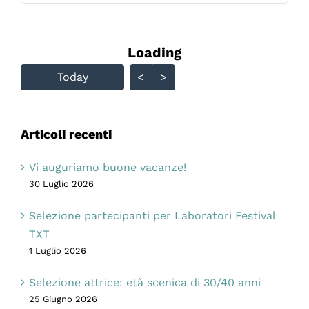
di
Venezia
Loading - current view is
Loading
Skip Calendar
Today
<
>
Articoli recenti
Vi auguriamo buone vacanze!
30 Luglio 2026
Selezione partecipanti per Laboratori Festival
TXT
1 Luglio 2026
Selezione attrice: età scenica di 30/40 anni
25 Giugno 2026