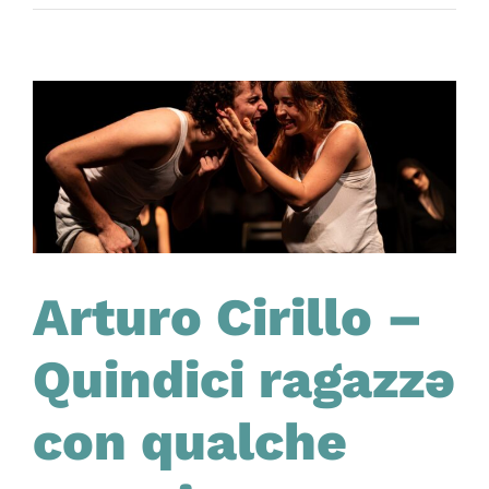
Campania
Teatro
Festival
QUINDICI
RAGAZZƏ
CON
QUALCHE
ESPERIENZA
Arturo Cirillo –
Quindici ragazzə
con qualche