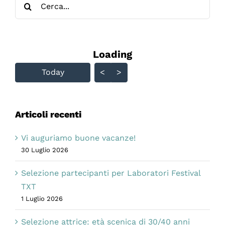
Cerca
Festival
2026
per:
Loading - current view is
Loading
Skip Calendar
Today
<
>
Articoli recenti
Vi auguriamo buone vacanze!
30 Luglio 2026
Selezione partecipanti per Laboratori Festival
TXT
1 Luglio 2026
Selezione attrice: età scenica di 30/40 anni