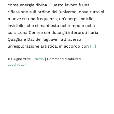
come energia divina. Questo lavoro è una
riflessione sull'ordine dell'universo, dove tutto si
muove su una frequenza, un'energia sottile,
invisibile, che si manifesta nel tempo e nella
cura.Luna Cenere conduce gli interpreti Ilaria
Quaglia e Davide Tagliavini attraverso
un'esplorazione artistica, in accordo con
[...]
su
11 Giugno 2026
|
News
|
Commenti disabilitati
ÀGAPE
Leggi tutto
|
THE
COSMIC
BALLROOM
debutta
al
Campania
Teatro