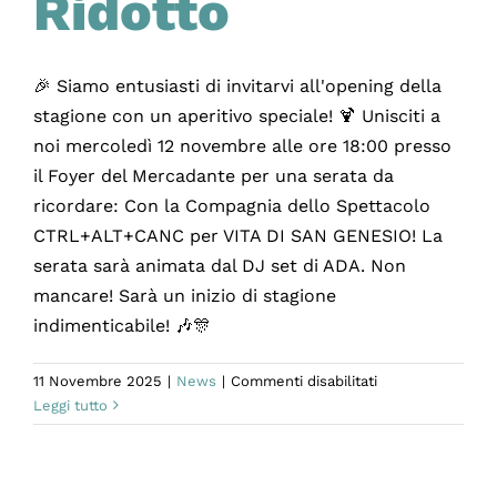
Ridotto
🎉 Siamo entusiasti di invitarvi all'opening della
stagione con un aperitivo speciale! 🍹 Unisciti a
noi mercoledì 12 novembre alle ore 18:00 presso
il Foyer del Mercadante per una serata da
ricordare: Con la Compagnia dello Spettacolo
CTRL+ALT+CANC per VITA DI SAN GENESIO! La
serata sarà animata dal DJ set di ADA. Non
mancare! Sarà un inizio di stagione
indimenticabile! 🎶🎊
su
11 Novembre 2025
|
News
|
Commenti disabilitati
Opening
Leggi tutto
Stagione
del
Ridotto