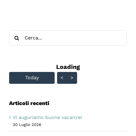
Cerca
per:
Loading - current view is
Loading
Skip Calendar
Today
<
>
Articoli recenti
Vi auguriamo buone vacanze!
30 Luglio 2026