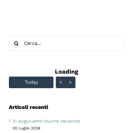
Cerca
per:
Loading - current view is
Loading
Skip Calendar
Today
<
>
Articoli recenti
Vi auguriamo buone vacanze!
30 Luglio 2026