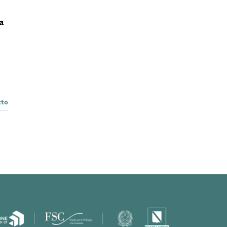
a
tto