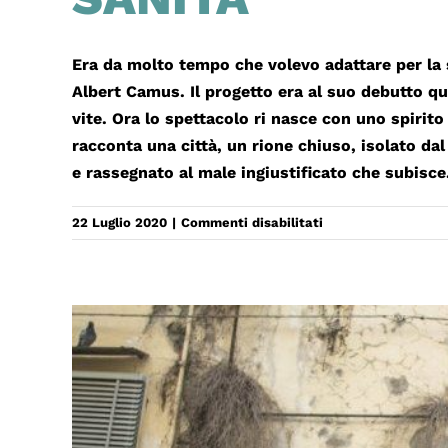
Era da molto tempo che volevo adattare per la 
Albert Camus. Il progetto era al suo debutto qu
vite. Ora lo spettacolo ri nasce con uno spirit
racconta una città, un rione chiuso, isolato 
e rassegnato al male ingiustificato che subisce
su
22 Luglio 2020
|
Commenti disabilitati
‘A
FREVA
/
LA
PESTE
AL
RIONE
SANITÀ