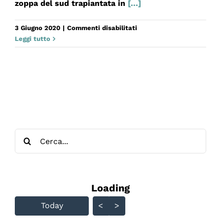
zoppa del sud trapiantata in
[...]
su
3 Giugno 2020
|
Commenti disabilitati
WEEK-
Leggi tutto
END
Cerca
per:
Loading - current view is
Loading
Skip Calendar
Today
<
>