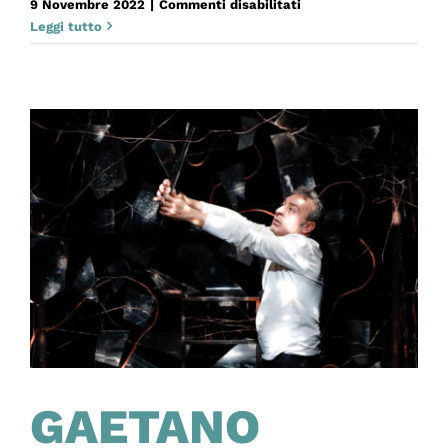
su
9 Novembre 2022
|
Commenti disabilitati
PICTURES
Leggi tutto
GAETANO