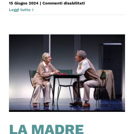
su
15 Giugno 2024
|
Commenti disabilitati
BÉRÉNICE
Leggi tutto
LA MADRE