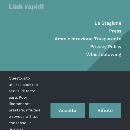
Link rapidi
La Stagione
Press
Amministrazione Trasparente
Privacy Policy
Whistleblowing
Questo sito
utilizza cookie e
servizi di terze
parti. Puoi
liberamente
Accetta
Rifiuto
prestare, rifiutare
o revocare il tuo
consenso, in
Copyright © Ass. Teatro Stabile della Città di Napoli 2026
qualsiasi