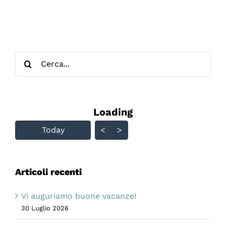
Cerca
per:
Loading - current view is
Loading
Skip Calendar
Today
<
>
Articoli recenti
Vi auguriamo buone vacanze!
30 Luglio 2026