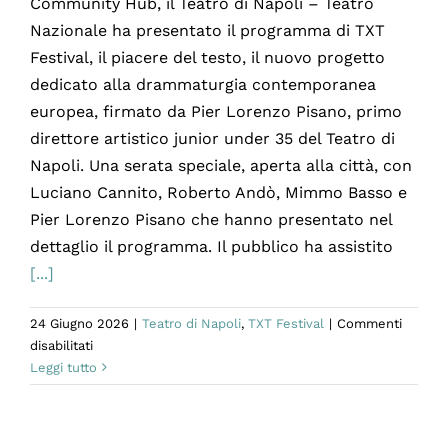
Community Hub, il Teatro di Napoli – Teatro
Nazionale ha presentato il programma di TXT
Festival, il piacere del testo, il nuovo progetto
dedicato alla drammaturgia contemporanea
europea, firmato da Pier Lorenzo Pisano, primo
direttore artistico junior under 35 del Teatro di
Napoli. Una serata speciale, aperta alla città, con
Luciano Cannito, Roberto Andò, Mimmo Basso e
Pier Lorenzo Pisano che hanno presentato nel
dettaglio il programma. Il pubblico ha assistito
[...]
24 Giugno 2026
|
Teatro di Napoli
,
TXT Festival
|
Commenti
su
disabilitati
Presentato
Leggi tutto
il
TXT
Festival