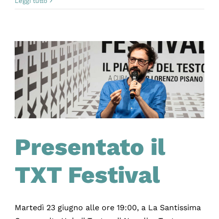
Selezio
Leggi tutto
parteci
per
Laborat
Festival
TXT
Presentato il
TXT Festival
Martedì 23 giugno alle ore 19:00, a La Santissima