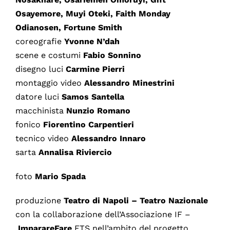
Osayemore, Muyi Oteki, Faith Monday
Odianosen, Fortune Smith
coreografie
Yvonne N’dah
scene e costumi
Fabio Sonnino
disegno luci
Carmine Pierri
montaggio video
Alessandro Minestrini
datore luci
Samos Santella
macchinista
Nunzio Romano
fonico
Fiorentino Carpentieri
tecnico video
Alessandro Innaro
sarta
Annalisa Riviercio
foto
Mario Spada
produzione
Teatro di Napoli – Teatro Nazionale
con la collaborazione dell’Associazione IF –
ImparareFare
ETS nell’ambito del progetto