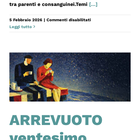
tra parenti e consanguinei.Temi
[...]
su
5 Febbraio 2026
|
Commenti disabilitati
I
Leggi tutto
SUD
2026:
OZEBWA,
LIBERAMENTE
ISPIRATO
A LE
SUPPLICI DI
ESCHILO
ARREVUOTO
ventesimo