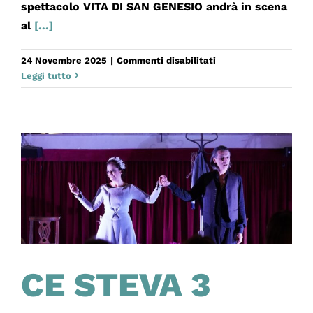
spettacolo VITA DI SAN GENESIO andrà in scena
al
[...]
su
24 Novembre 2025
|
Commenti disabilitati
VITA
Leggi tutto
DI
SAN
GENESIO
per
C.Re.S.Co.
CE STEVA 3