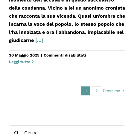
della condanna. Vicino a lei un anonimo cronista
che racconta la sua vicenda. Quasi un’ombra che
incarna la voce del popolo, lo stesso popolo che
l’ha innalzata e ora l’abbandona, implacabile nel
giudicarne
[...]
su
30 Maggio 2025
|
Commenti disabilitati
LA
Leggi tutto
STORIA
È
QUESTA.
IL
Prossimo
1
2
PROCESSO
DI
GIOVANNA
D’ARCO
Cerca