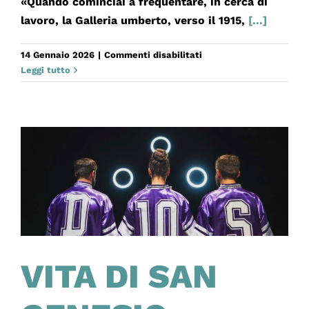
«Quando cominciai a frequentare, in cerca di
lavoro, la Galleria umberto, verso il 1915,
[...]
su
14 Gennaio 2026
|
Commenti disabilitati
Eduardo
Leggi tutto
punto
e
da
capo.
La
Galleria
Umberto
VITA DI SAN