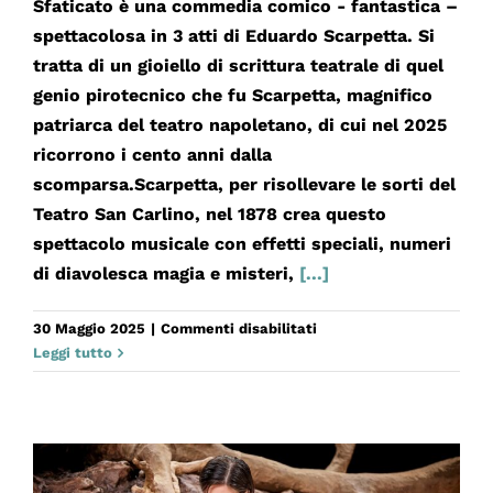
Sfaticato è una commedia comico - fantastica –
spettacolosa in 3 atti di Eduardo Scarpetta. Si
tratta di un gioiello di scrittura teatrale di quel
genio pirotecnico che fu Scarpetta, magnifico
patriarca del teatro napoletano, di cui nel 2025
ricorrono i cento anni dalla
scomparsa.Scarpetta, per risollevare le sorti del
Teatro San Carlino, nel 1878 crea questo
spettacolo musicale con effetti speciali, numeri
di diavolesca magia e misteri,
[...]
su
30 Maggio 2025
|
Commenti disabilitati
IL
Leggi tutto
TESTAMENTO
DI
PARASACCO