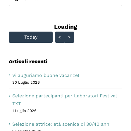
per:
Loading - current view is
Loading
Skip Calendar
Today
<
>
Articoli recenti
Vi auguriamo buone vacanze!
30 Luglio 2026
Selezione partecipanti per Laboratori Festival
TXT
1 Luglio 2026
Selezione attrice: età scenica di 30/40 anni