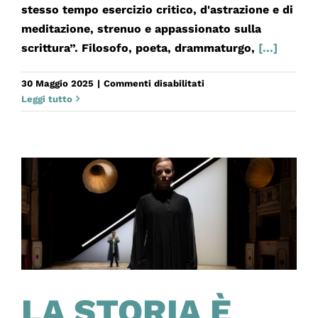
stesso tempo esercizio critico, d'astrazione e di
meditazione, strenuo e appassionato sulla
scrittura”. Filosofo, poeta, drammaturgo,
[...]
su
30 Maggio 2025
|
Commenti disabilitati
NON
Leggi tutto
POSSO
NARRARE
LA
MIA
VITA
LA STORIA È