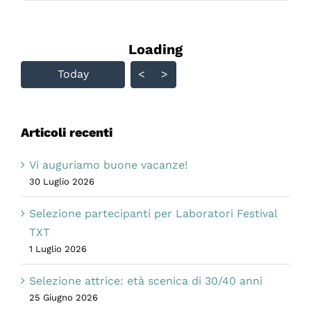
Loading - current view is
Loading
Skip Calendar
Today
<
>
Articoli recenti
Vi auguriamo buone vacanze!
30 Luglio 2026
Selezione partecipanti per Laboratori Festival
TXT
1 Luglio 2026
Selezione attrice: età scenica di 30/40 anni
25 Giugno 2026