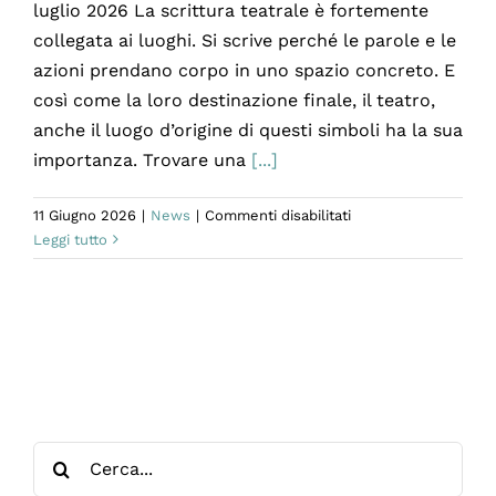
luglio 2026 La scrittura teatrale è fortemente
collegata ai luoghi. Si scrive perché le parole e le
azioni prendano corpo in uno spazio concreto. E
così come la loro destinazione finale, il teatro,
anche il luogo d’origine di questi simboli ha la sua
importanza. Trovare una
[...]
su
11 Giugno 2026
|
News
|
Commenti disabilitati
Queequeg:
Leggi tutto
Residenza
permanente
per
la
drammaturgia
contemporanea
Cerca
per: