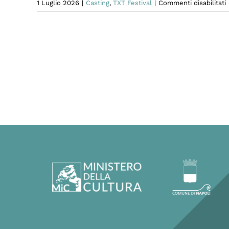
1 Luglio 2026
|
Casting
,
TXT Festival
|
Commenti disabilitati
S
p
p
L
F